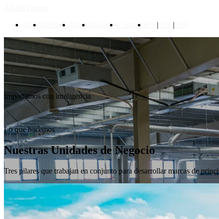
ARPH
Group
Inicio
Unidades
Marca
Nosotros
Contacto
ES
|
EN
|
ZH
Importacion · Tecnologia · Consultoria
Desarrollamos
marcas completas
Importamos con inteligencia
Desarrolla tu marca
Conoce nuestras unidades
Lo que hacemos
Nuestras
Unidades
de Negocio
Tres pilares que trabajan en conjunto para desarrollar marcas de princip